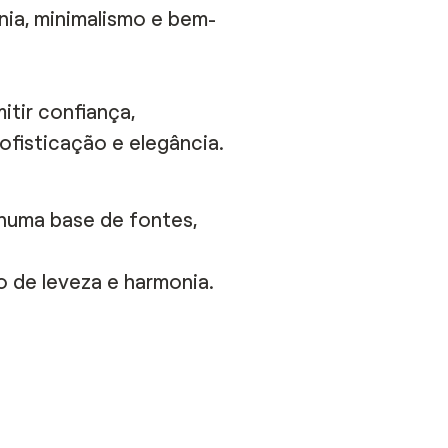
nia, minimalismo e bem-
mitir
confiança,
sofisticação e elegância.
 numa base
de fontes,
o de leveza e
harmonia.