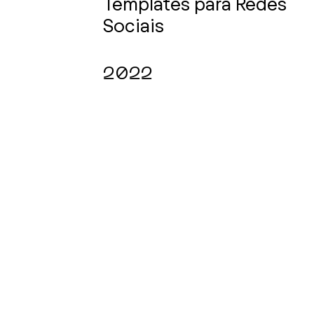
T
emplates para R
edes
Sociais
2022